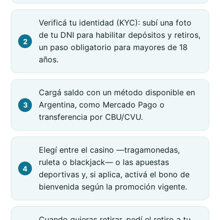
Verificá tu identidad (KYC): subí una foto
de tu DNI para habilitar depósitos y retiros,
un paso obligatorio para mayores de 18
años.
Cargá saldo con un método disponible en
Argentina, como Mercado Pago o
transferencia por CBU/CVU.
Elegí entre el casino —tragamonedas,
ruleta o blackjack— o las apuestas
deportivas y, si aplica, activá el bono de
bienvenida según la promoción vigente.
Cuando quieras retirar, pedí el retiro a tu