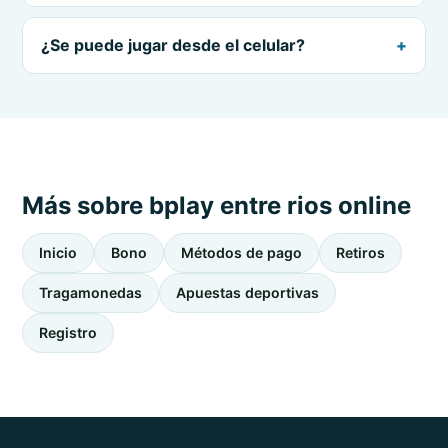
¿Se puede jugar desde el celular?
Más sobre bplay entre rios online
Inicio
Bono
Métodos de pago
Retiros
Tragamonedas
Apuestas deportivas
Registro