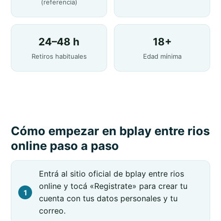
(referencia)
24–48 h
18+
Retiros habituales
Edad mínima
Cómo empezar en bplay entre rios
online paso a paso
Entrá al sitio oficial de bplay entre rios
online y tocá «Registrate» para crear tu
cuenta con tus datos personales y tu
correo.