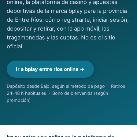
online, la plataforma de casino y apuestas
deportivas de la marca bplay para la provincia
de Entre Ríos: cómo registrarte, iniciar sesión,
depositar y retirar, con la app móvil, las
tragamonedas y las cuotas. No es el sitio
oficial.
Ir a bplay entre rios online →
Depósito desde Bajo, según el método de pago · Retiros
24–48 h habituales · Bono de bienvenida (según
promoción)